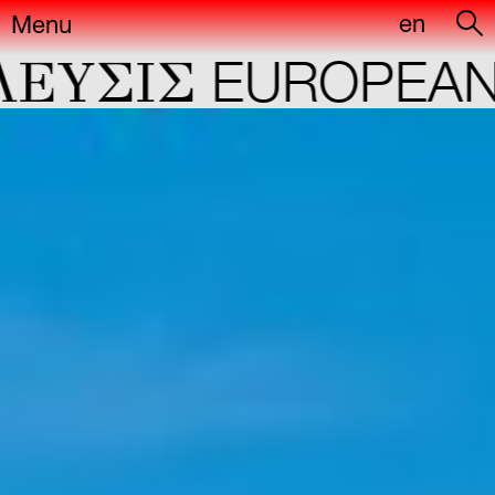
en
Menu
YΣIΣ
EUROPEAN C