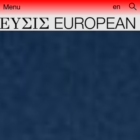
en
Menu
ΣIΣ
EUROPEAN CA