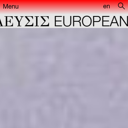
en
Menu
YΣIΣ
EUROPEAN C