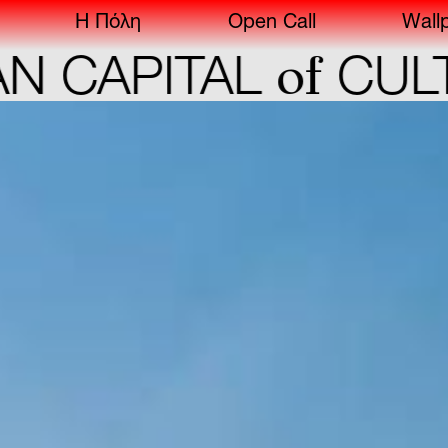
Η Πόλη
Open Call
Wall
of
APITAL
CULTUR