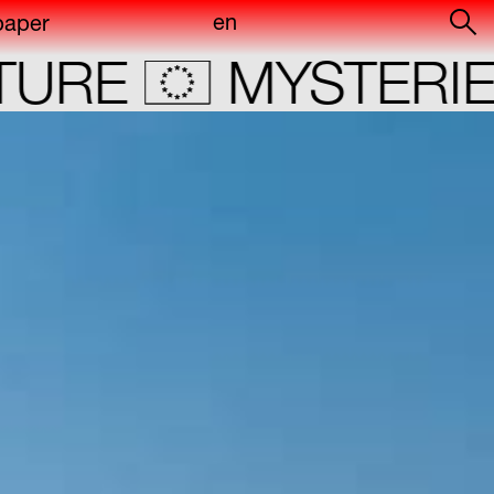
en
paper
of
E
MYSTERIES