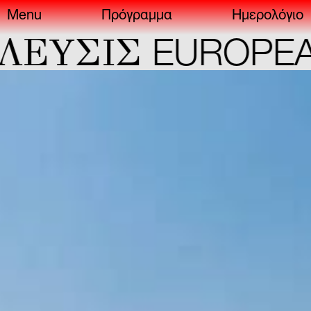
Menu
Πρόγραμμα
Ημερολόγιο
ΣIΣ
EUROPEAN C