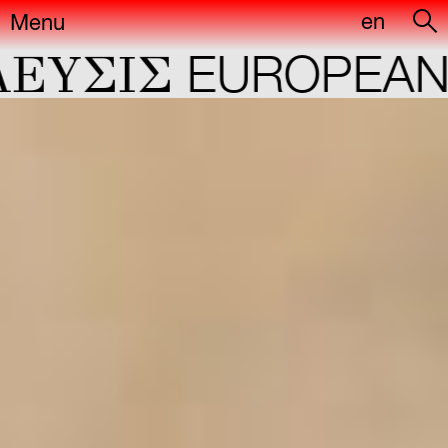
en
Menu
YΣIΣ
EUROPEAN C