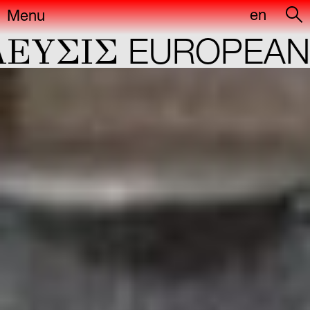
en
Menu
YΣIΣ
EUROPEAN C