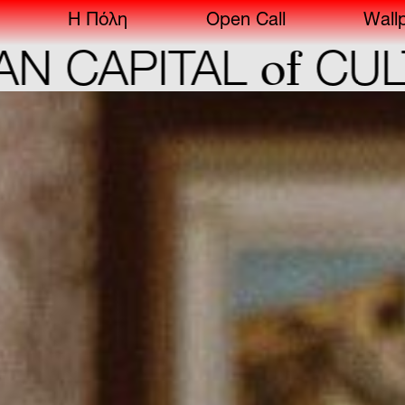
Η Πόλη
Open Call
Wall
of
APITAL
CULTUR