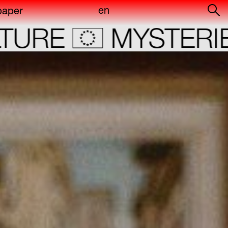
en
paper
of
E
MYSTERIES