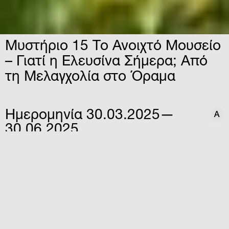
Μυστήριο 15 Το Ανοιχτό Μουσείο
– Γιατί η Ελευσίνα Σήμερα; Από
τη Μελαγχολία στο Όραμα
Ημερομηνία
30.03.2025—
A
A
30.06.2025
Ώρα
12:30
Τοποθεσία
ΙΡΙΣ
Αθανασίου Στάθη & Βάρναλη,
Ελευσίνα
Ένα πολυεπίπεδο εκθεσιακό έργο από τη