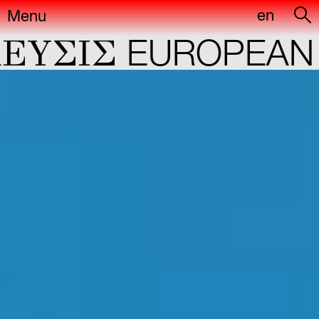
en
Menu
YΣIΣ
EUROPEAN C