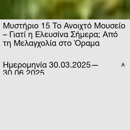
Μυστήριο 15 Το Ανοιχτό Μουσείο
– Γιατί η Ελευσίνα Σήμερα; Από
τη Μελαγχολία στο Όραμα
Ημερομηνία
30.03.2025—
A
A
30.06.2025
Ώρα
12:30
Τοποθεσία
ΙΡΙΣ
Αθανασίου Στάθη & Βάρναλη,
Ελευσίνα
Ένα πολυεπίπεδο εκθεσιακό έργο από τη