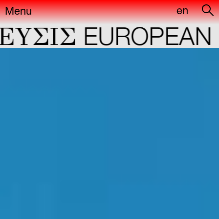
en
Menu
ΣIΣ
EUROPEAN CA