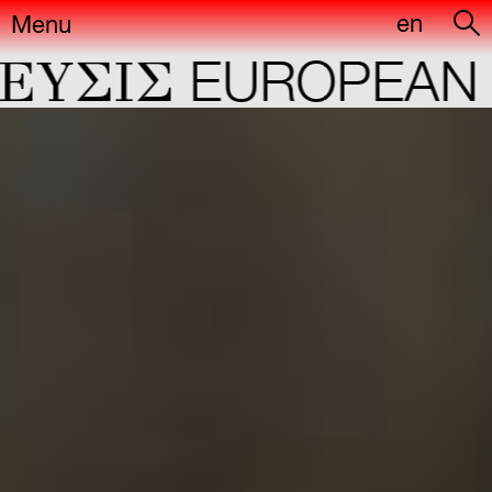
en
Menu
YΣIΣ
EUROPEAN CA