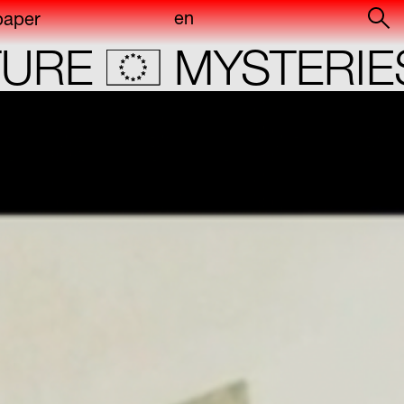
en
paper
of
MYSTERIES