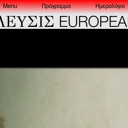
Menu
Πρόγραμμα
Ημερολόγιο
ΣIΣ
EUROPEAN CA