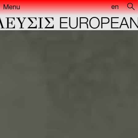
en
Menu
ΕYΣIΣ
EUROPEAN 