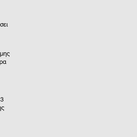
σει
υμης
έρα
23
ης