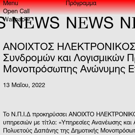
Menu
Πρόγραμμα
Open Call
E
E
E
N
WS
N
WS
N
Wallpaper
ΑΝΟΙΧΤΟΣ ΗΛΕΚΤΡΟΝΙΚΟΣ Δ
Συνδρομών και Λογισμικών 
Μονοπρόσωπης Ανώνυμης Ετα
13 Μαΐου, 2022
Το Ν.Π.Ι.Δ προκηρύσσει
ΑΝΟΙΧΤΟ ΗΛΕΚΤΡΟΝΙΚ
υπηρεσιών με τίτλο: «
Υπηρεσίες Ανανέωσης και 
Πολυετούς Δαπάνης της Δημοτικής Μονοπρόσωπ