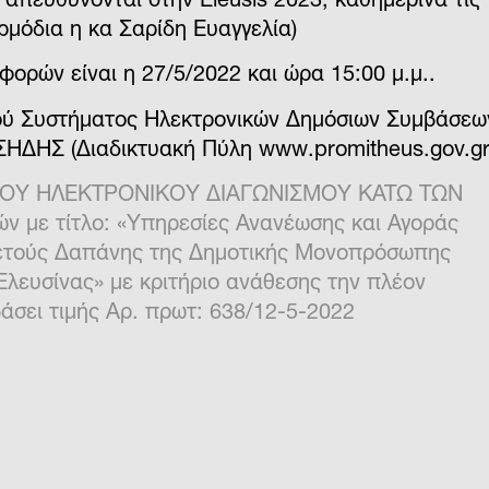
 απευθύνονται στην Eleusis 2023, καθημερινά τις
ρμόδια η κα Σαρίδη Ευαγγελία)
φορών είναι η
27/5/2022
και ώρα
15:00 μ.μ..
ικού Συστήματος Ηλεκτρονικών Δημόσιων Συμβάσεω
ΣΗΔΗΣ (Διαδικτυακή Πύλη www.promitheus.gov.gr
ΤΟΥ ΗΛΕΚΤΡΟΝΙΚΟΥ ΔΙΑΓΩΝΙΣΜΟΥ ΚΑΤΩ ΤΩΝ
ών με τίτλο: «Υπηρεσίες Ανανέωσης και Αγοράς
ετούς Δαπάνης της Δημοτικής Μονοπρόσωπης
Ελευσίνας» με κριτήριο ανάθεσης την πλέον
σει τιμής Αρ. πρωτ: 638/12-5-2022