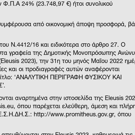
 Φ.Π.Α 24% (23.748,97 €) ήτοι συνολικού
 συμφέρουσα από οικονομική άποψη προσφορά, βά
 του Ν.4412/16 και ειδικότερα στο άρθρο 27. Ο
, στα γραφεία της Δημοτικής Μονοπρόσωπης Ανών
(Eleusis 2023), την 31η του μηνός Μαΐου 2022 ημ
ίες και οι προδιαγραφές αυτών αναφέρονται
ε τίτλο: ‘ΑΝΑΛΥΤΙΚΗ ΠΕΡΙΓΡΑΦΗ ΦΥΣΙΚΟΥ ΚΑΙ
’.
ονται αναρτημένα στην ιστοσελίδα της Eleusis 20
is.eu, όπου παρέχεται ελεύθερη, άμεση και πλήρ
Ε.Σ.Η.ΔΗ.Σ.: http://www.promitheus.gov.gr, όπου