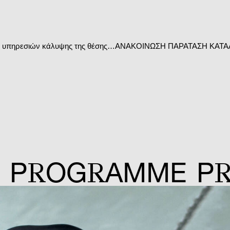
[ΕΛΗΞΕ] Πρόσκληση υποβολής προσφοράς για την παροχή υπηρεσιών κάλυψης της θέσης γραμματέα Διοικητικού Συμβουλίου, υπεύθυνου προστασίας Προσωπικών Δεδομένων (DPO) και συμβούλου Παρακαταθήκης
R
R
R
OG
AMME
P
O