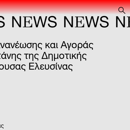
E
E
E
N
WS
N
WS
N
ανέωσης και Αγοράς
άνης της Δημοτικής
ουσας Ελευσίνας
ας