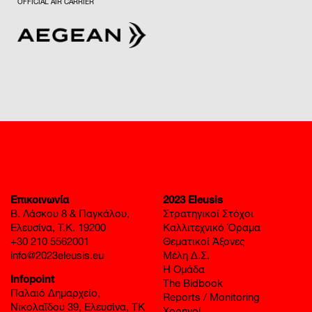
OFFICIAL AIR CARRIER
Επικοινωνία
2023 Eleusis
Β. Λάσκου 8 & Παγκάλου,
Στρατηγικοί Στόχοι
Ελευσίνα, Τ.Κ. 19200
Καλλιτεχνικό Όραμα
+30 210 5562001
Θεματικοί Άξονες
info@2023eleusis.eu
Μέλη Δ.Σ.
Η Ομάδα
Infopoint
The Bidbook
Παλαιό Δημαρχείο,
Reports / Monitoring
Νικολαΐδου 39, Ελευσίνα, ΤΚ