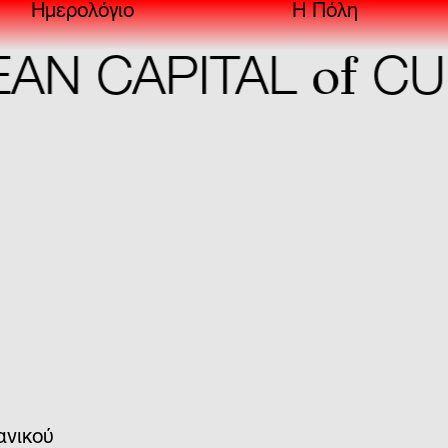
Ημερολόγιο
Η Πόλη
of
N CAPITAL
CUL
ανικού