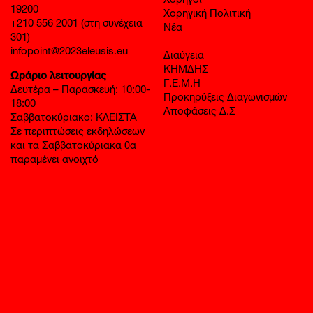
Χορηγοί
19200
Χορηγική Πολιτική
+210 556 2001 (στη συνέχεια
Νέα
301)
infopoint@2023eleusis.eu
Διαύγεια
ΚΗΜΔΗΣ
Ωράριο λειτουργίας
Γ.Ε.Μ.Η
Δευτέρα – Παρασκευή: 10:00-
Προκηρύξεις Διαγωνισμών
18:00
Αποφάσεις Δ.Σ
Σαββατοκύριακο: ΚΛΕΙΣΤΑ
Σε περιπτώσεις εκδηλώσεων
και τα Σαββατοκύριακα θα
παραμένει ανοιχτό