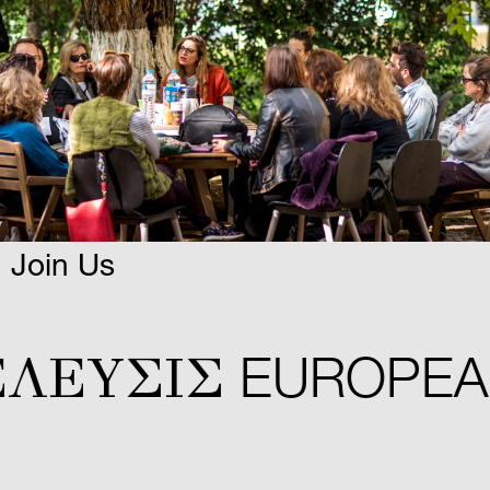
Join Us
ΛΕYΣIΣ
EUROPEAN