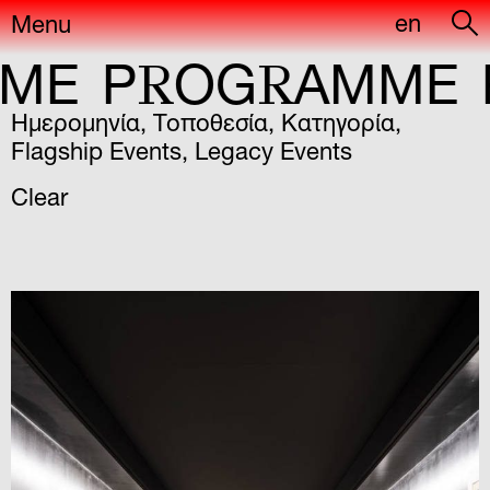
en
Menu
R
R
E
P
OG
AMME
P
Ημερομηνία
,
Τοποθεσία
,
Κατηγορία
,
Flagship Events
,
Legacy Events
Clear