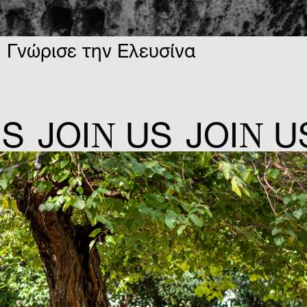
Γνώρισε την Ελευσίνα
N
N
S
JOI
US
JOI
US